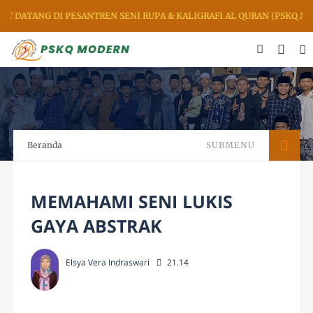
ATANG DI PESANTREN SENI RUPA & KALIGRAFI AL QURAN (PSKQ MODE
Beranda
SUBMENU
MEMAHAMI SENI LUKIS
GAYA ABSTRAK
Elsya Vera Indraswari
21.14