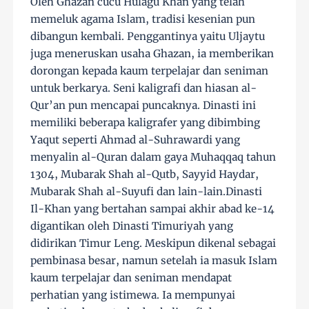
Oleh Ghazan cucu Hulagu Khan yang telah
memeluk agama Islam, tradisi kesenian pun
dibangun kembali. Penggantinya yaitu Uljaytu
juga meneruskan usaha Ghazan, ia memberikan
dorongan kepada kaum terpelajar dan seniman
untuk berkarya. Seni kaligrafi dan hiasan al-
Qur’an pun mencapai puncaknya. Dinasti ini
memiliki beberapa kaligrafer yang dibimbing
Yaqut seperti Ahmad al-Suhrawardi yang
menyalin al-Quran dalam gaya Muhaqqaq tahun
1304, Mubarak Shah al-Qutb, Sayyid Haydar,
Mubarak Shah al-Suyufi dan lain-lain.Dinasti
Il-Khan yang bertahan sampai akhir abad ke-14
digantikan oleh Dinasti Timuriyah yang
didirikan Timur Leng. Meskipun dikenal sebagai
pembinasa besar, namun setelah ia masuk Islam
kaum terpelajar dan seniman mendapat
perhatian yang istimewa. Ia mempunyai