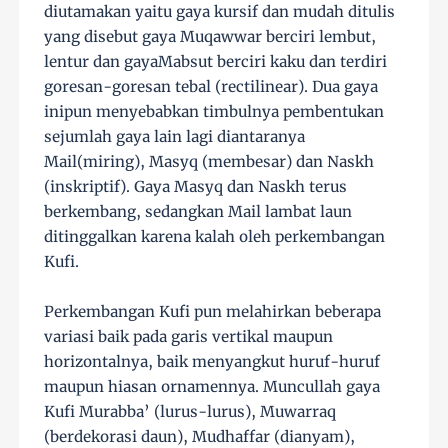
diutamakan yaitu gaya kursif dan mudah ditulis
yang disebut gaya Muqawwar berciri lembut,
lentur dan gayaMabsut berciri kaku dan terdiri
goresan-goresan tebal (rectilinear). Dua gaya
inipun menyebabkan timbulnya pembentukan
sejumlah gaya lain lagi diantaranya
Mail(miring), Masyq (membesar) dan Naskh
(inskriptif). Gaya Masyq dan Naskh terus
berkembang, sedangkan Mail lambat laun
ditinggalkan karena kalah oleh perkembangan
Kufi.
Perkembangan Kufi pun melahirkan beberapa
variasi baik pada garis vertikal maupun
horizontalnya, baik menyangkut huruf-huruf
maupun hiasan ornamennya. Muncullah gaya
Kufi Murabba’ (lurus-lurus), Muwarraq
(berdekorasi daun), Mudhaffar (dianyam),