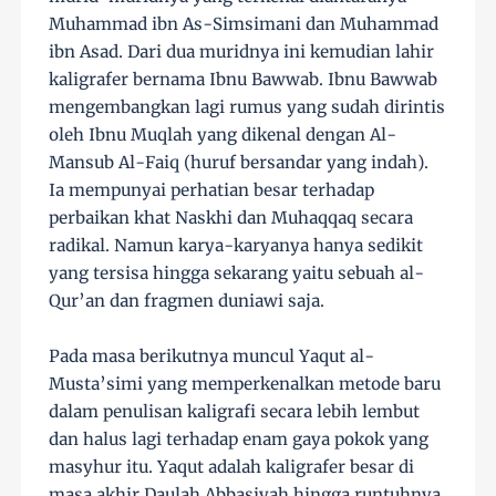
Muhammad ibn As-Simsimani dan Muhammad
ibn Asad. Dari dua muridnya ini kemudian lahir
kaligrafer bernama Ibnu Bawwab. Ibnu Bawwab
mengembangkan lagi rumus yang sudah dirintis
oleh Ibnu Muqlah yang dikenal dengan Al-
Mansub Al-Faiq (huruf bersandar yang indah).
Ia mempunyai perhatian besar terhadap
perbaikan khat Naskhi dan Muhaqqaq secara
radikal. Namun karya-karyanya hanya sedikit
yang tersisa hingga sekarang yaitu sebuah al-
Qur’an dan fragmen duniawi saja.
Pada masa berikutnya muncul Yaqut al-
Musta’simi yang memperkenalkan metode baru
dalam penulisan kaligrafi secara lebih lembut
dan halus lagi terhadap enam gaya pokok yang
masyhur itu. Yaqut adalah kaligrafer besar di
masa akhir Daulah Abbasiyah hingga runtuhnya