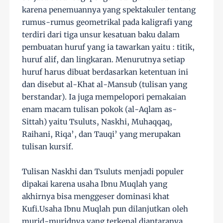
karena penemuannya yang spektakuler tentang
rumus-rumus geometrikal pada kaligrafi yang
terdiri dari tiga unsur kesatuan baku dalam
pembuatan huruf yang ia tawarkan yaitu : titik,
huruf alif, dan lingkaran. Menurutnya setiap
huruf harus dibuat berdasarkan ketentuan ini
dan disebut al-Khat al-Mansub (tulisan yang
berstandar). Ia juga mempelopori pemakaian
enam macam tulisan pokok (al-Aqlam as-
Sittah) yaitu Tsuluts, Naskhi, Muhaqqaq,
Raihani, Riqa’, dan Tauqi’ yang merupakan
tulisan kursif.
Tulisan Naskhi dan Tsuluts menjadi populer
dipakai karena usaha Ibnu Muqlah yang
akhirnya bisa menggeser dominasi khat
Kufi.Usaha Ibnu Muqlah pun dilanjutkan oleh
murid-muridnya yang terkenal diantaranya