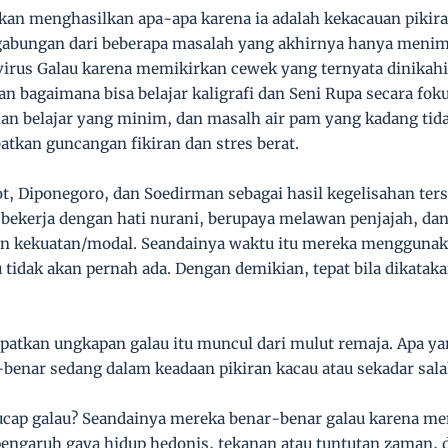
kan menghasilkan apa-apa karena ia adalah kekacauan pikira
 gabungan dari beberapa masalah yang akhirnya hanya menim
virus Galau karena memikirkan cewek yang ternyata dinikahi
n bagaimana bisa belajar kaligrafi dan Seni Rupa secara fok
n belajar yang minim, dan masalh air pam yang kadang tida
tkan guncangan fikiran dan stres berat.
t, Diponegoro, dan Soedirman sebagai hasil kegelisahan te
bekerja dengan hati nurani, berupaya melawan penjajah, da
n kekuatan/modal. Seandainya waktu itu mereka menggunak
u tidak akan pernah ada. Dengan demikian, tepat bila dikata
apatkan ungkapan galau itu muncul dari mulut remaja. Apa y
-benar sedang dalam keadaan pikiran kacau atau sekadar sal
erucap galau? Seandainya mereka benar-benar galau karena 
engaruh gaya hidup hedonis, tekanan atau tuntutan zaman, d