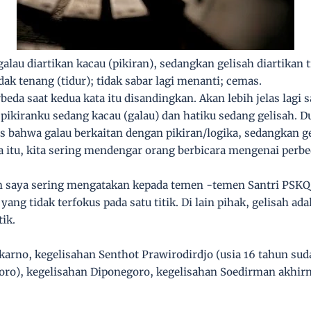
lau diartikan kacau (pikiran), sedangkan gelisah diartikan t
dak tenang (tidur); tidak sabar lagi menanti; cemas.
rbeda saat kedua kata itu disandingkan. Akan lebih jelas lagi
pikiranku sedang kacau (galau) dan hatiku sedang gelisah. Du
bahwa galau berkaitan dengan pikiran/logika, sedangkan ge
a itu, kita sering mendengar orang berbicara mengenai perbe
 saya sering mengatakan kepada temen -temen Santri PSKQ,
ang tidak terfokus pada satu titik. Di lain pihak, gelisah a
tik.
karno, kegelisahan Senthot Prawirodirdjo (usia 16 tahun su
oro), kegelisahan Diponegoro, kegelisahan Soedirman akh