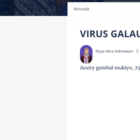
Beranda
VIRUS GALA
Elsya Vera Indraswari
Assiry gombal mukiyo, 25