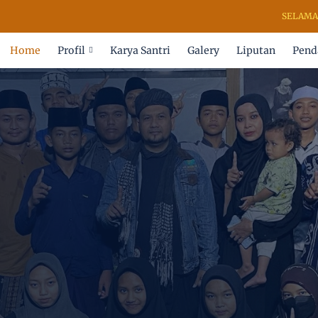
SELAMAT DATANG DI
Home
Profil
Karya Santri
Galery
Liputan
Pend