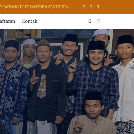
 PESANTREN SENI RUPA & KALIGRAFI AL QURAN (PSKQ MODERN) KUDU
aftaran
Kontak