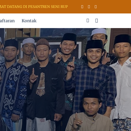
NG DI PESANTREN SENI RUPA & KALIGRAFI AL QURAN (PSKQ MODERN)
aftaran
Kontak