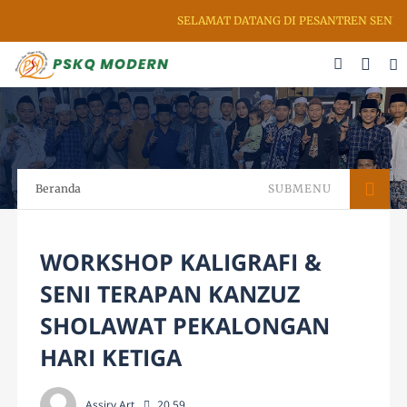
SELAMAT DATANG DI PESANTREN SENI RUP
Beranda
SUBMENU
WORKSHOP KALIGRAFI &
SENI TERAPAN KANZUZ
SHOLAWAT PEKALONGAN
HARI KETIGA
Assiry Art
20.59