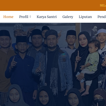
SELAMAT 
Home
Profil
Karya Santri
Galery
Liputan
Pend