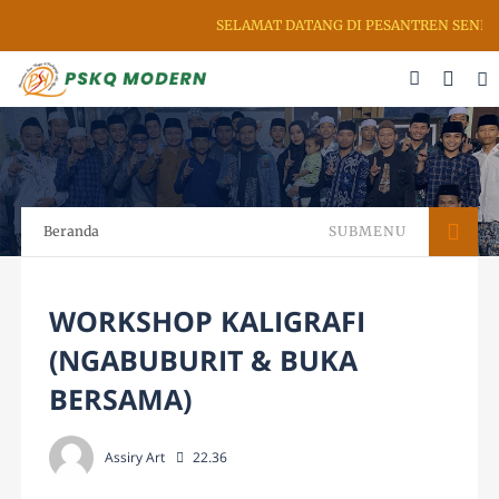
SELAMAT DATANG DI PESANTREN SENI RU
Beranda
SUBMENU
WORKSHOP KALIGRAFI
(NGABUBURIT & BUKA
BERSAMA)
Assiry Art
22.36