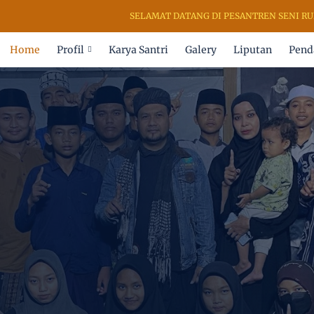
SELAMAT DATANG DI PESANTREN SENI RUPA &
Home
Profil
Karya Santri
Galery
Liputan
Pend