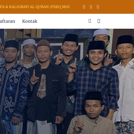
 KALIGRAFI AL QURAN (PSKQ MODERN) KUDUS JAWA TENGAH INDONESIA
aftaran
Kontak