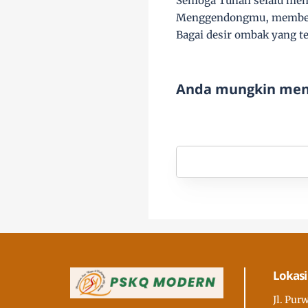
Semoga Tuhan selalu men
Menggendongmu, member
Bagai desir ombak yang t
Anda mungkin meny
Lokasi
Jl. Pur