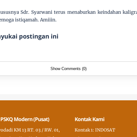
ususnya Sdr. Syarwani terus menaburkan keindahan kaligra
emoga istiqamah. Amiiin.
ukai postingan ini
Show Comments (0)
 PSKQ Modern (Pusat)
Kontak Kami
wodadi KM 13 RT. 03 / RW. 01,
Kontak 1: INDOSAT