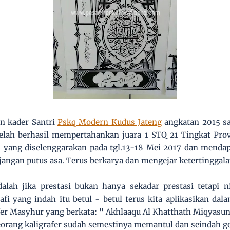
n kader Santri
Pskq Modern Kudus Jateng
angkatan 2015 sa
elah berhasil mempertahankan juara 1 STQ 21 Tingkat Pr
yang diselenggarakan pada tgl.13-18 Mei 2017 dan mendap
j
angan putus asa. Terus berkarya dan mengejar ketertinggala
lah jika prestasi bukan hanya sekadar prestasi tetapi ni
afi yang indah itu betul - betul terus kita aplikasikan dal
fer Masyhur yang berkata: " Akhlaaqu Al Khatthath Miqyasun 
eorang kaligrafer sudah semestinya memantul dan seindah go