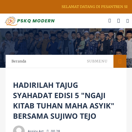
SELAMAT DATANG DI PESANTREN SENI 
Beranda
SUBMENU
HADIRILAH TAJUG
SYAHADAT EDISI 5 "NGAJI
KITAB TUHAN MAHA ASYIK"
BERSAMA SUJIWO TEJO
Assiry Art
00.28