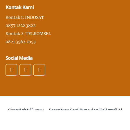
Kontak Kami
Kontak 1: INDOSAT
0857 1222 3822
Kontak 2: TELKOMSEL
0821 3562 2053
Social Media
Copyright © 2024 -
Pesantren Seni Rupa dan Kaligrafi Al
Quran Modern PSKQ, pertama di Asia Tenggara
- desain
web :
Sholikhan@gmail.com