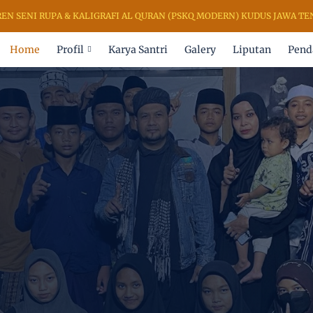
RUPA & KALIGRAFI AL QURAN (PSKQ MODERN) KUDUS JAWA TENGAH IN
Home
Profil
Karya Santri
Galery
Liputan
Pend