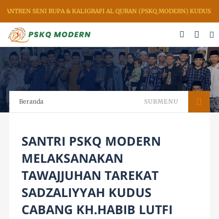
NTREN SENI RUPA & KALIGRAFI AL QURAN (PSKQ MODERN) KUDUS JAW
Beranda
SUBMENU
SANTRI PSKQ MODERN
MELAKSANAKAN
TAWAJJUHAN TAREKAT
SADZALIYYAH KUDUS
CABANG KH.HABIB LUTFI