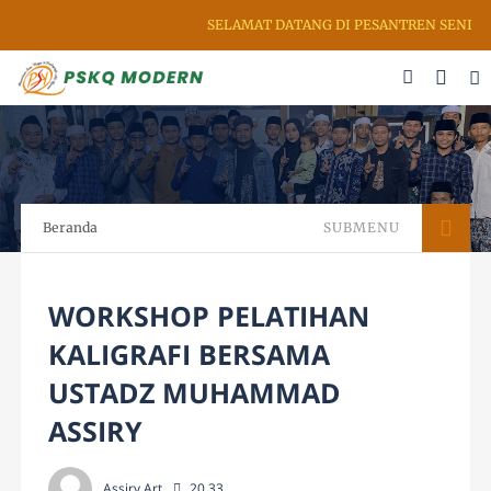
SELAMAT DATANG DI PESANTREN SENI RUP
Beranda
SUBMENU
WORKSHOP PELATIHAN
KALIGRAFI BERSAMA
USTADZ MUHAMMAD
ASSIRY
Assiry Art
20.33