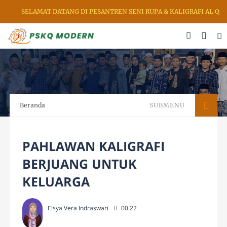
SELAMAT DATANG DI PESANTREN SENI RUPA & KALIGRAFI AL QU
Beranda
SUBMENU
PAHLAWAN KALIGRAFI
BERJUANG UNTUK
KELUARGA
Elsya Vera Indraswari
00.22