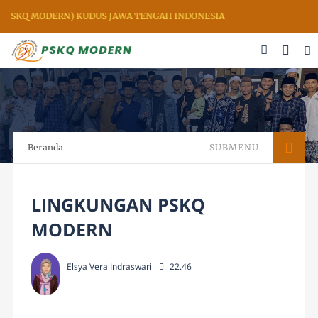
 (PSKQ MODERN) KUDUS JAWA TENGAH INDONESIA
Beranda
SUBMENU
LINGKUNGAN PSKQ
MODERN
Elsya Vera Indraswari
22.46