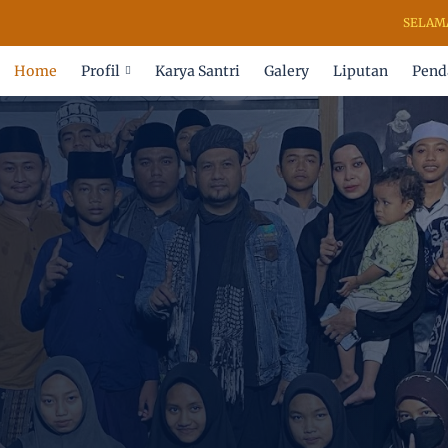
SELAMAT DATANG DI PE
Home
Profil
Karya Santri
Galery
Liputan
Pend