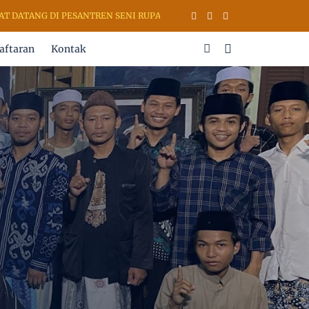
SANTREN SENI RUPA & KALIGRAFI AL QURAN (PSKQ MODERN) KUDUS J
aftaran
Kontak