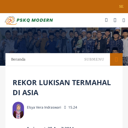
SELAM
Beranda
SUBMENU
REKOR LUKISAN TERMAHAL
DI ASIA
Elsya Vera Indraswari
15.24