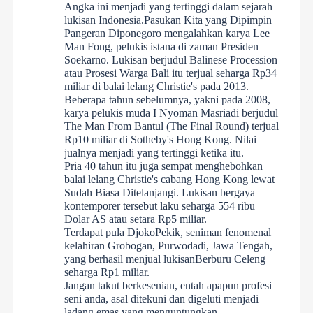
Angka ini menjadi yang tertinggi dalam sejarah
lukisan Indonesia.Pasukan Kita yang Dipimpin
Pangeran Diponegoro mengalahkan karya Lee
Man Fong, pelukis istana di zaman Presiden
Soekarno. Lukisan berjudul Balinese Procession
atau Prosesi Warga Bali itu terjual seharga Rp34
miliar di balai lelang Christie's pada 2013.
Beberapa tahun sebelumnya, yakni pada 2008,
karya pelukis muda I Nyoman Masriadi berjudul
The Man From Bantul (The Final Round) terjual
Rp10 miliar di Sotheby's Hong Kong. Nilai
jualnya menjadi yang tertinggi ketika itu.
Pria 40 tahun itu juga sempat menghebohkan
balai lelang Christie's cabang Hong Kong lewat
Sudah Biasa Ditelanjangi. Lukisan bergaya
kontemporer tersebut laku seharga 554 ribu
Dolar AS atau setara Rp5 miliar.
Terdapat pula DjokoPekik, seniman fenomenal
kelahiran Grobogan, Purwodadi, Jawa Tengah,
yang berhasil menjual lukisanBerburu Celeng
seharga Rp1 miliar.
Jangan takut berkesenian, entah apapun profesi
seni anda, asal ditekuni dan digeluti menjadi
ladang emas yang menguntungkan.